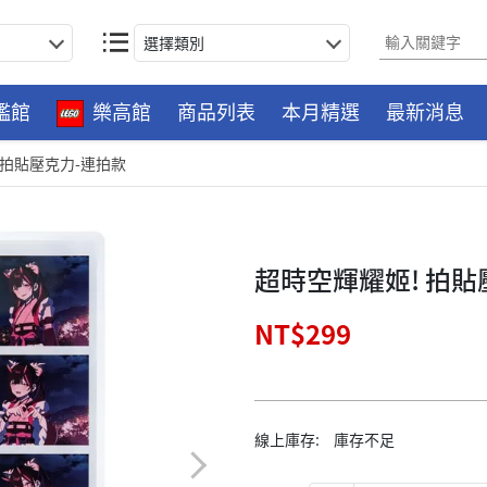
選擇類別
艦館
樂高館
商品列表
本月精選
最新消息
 拍貼壓克力-連拍款
超時空輝耀姬! 拍貼
NT$299
線上庫存:
庫存不足