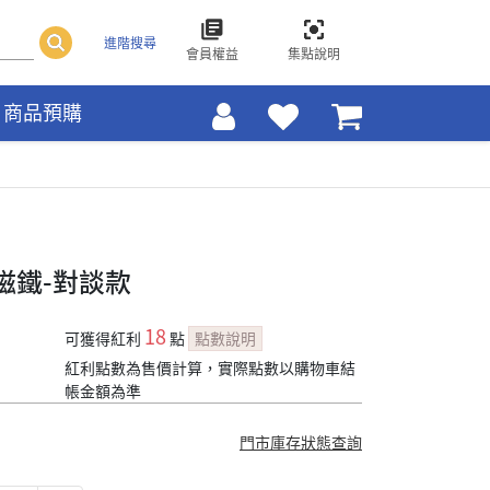
進階搜尋
會員權益
集點說明
商品預購
磁鐵-對談款
18
可獲得紅利
點
點數說明
紅利點數為售價計算，實際點數以購物車結
帳金額為準
門市庫存狀態查詢