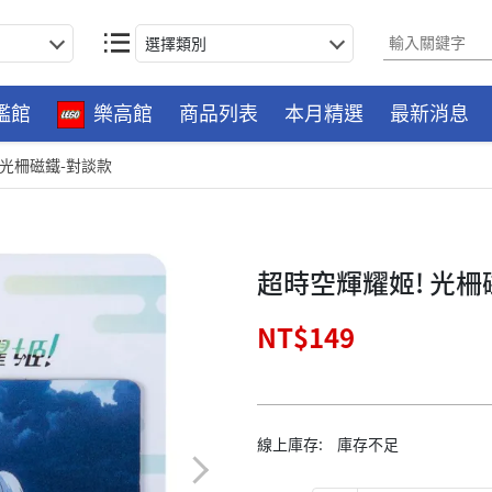
選擇類別
艦館
樂高館
商品列表
本月精選
最新消息
 光柵磁鐵-對談款
超時空輝耀姬! 光柵
NT$149
線上庫存:
庫存不足