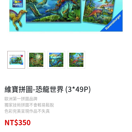
維寶拼圖-恐龍世界 (3*49P)
歐洲第一拼圖品牌
獨家技術拼圖不會輕易鬆脫
色彩完美呈現作品不失真
NT$350