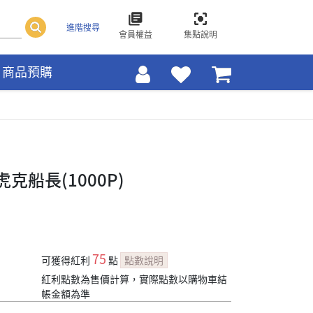
進階搜尋
會員權益
集點說明
商品預購
克船長(1000P)
75
可獲得紅利
點
點數說明
紅利點數為售價計算，實際點數以購物車結
帳金額為準