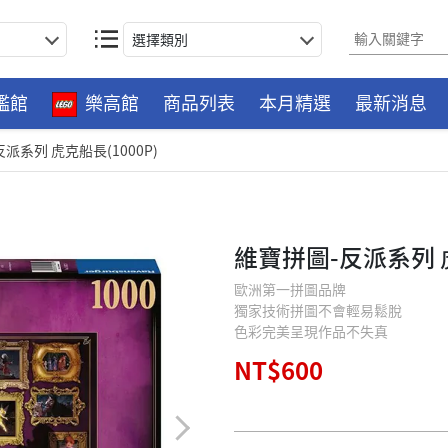
選擇類別
艦館
樂高館
商品列表
本月精選
最新消息
派系列 虎克船長(1000P)
維寶拼圖-反派系列 虎
歐洲第一拼圖品牌
獨家技術拼圖不會輕易鬆脫
色彩完美呈現作品不失真
NT$600