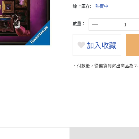
線上庫存:
熱賣中
數量：
加入收藏
˙付款後，從備貨到寄出商品為 2