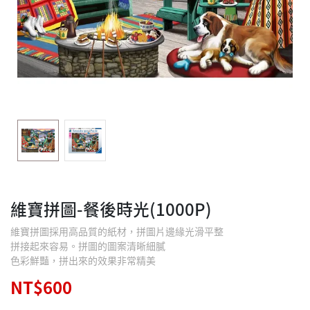
維寶拼圖-餐後時光(1000P)
維寶拼圖採用高品質的紙材，拼圖片邊緣光滑平整
拼接起來容易。拼圖的圖案清晰細膩
色彩鮮豔，拼出來的效果非常精美
NT$600