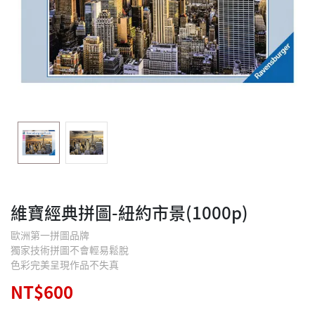
維寶經典拼圖-紐約市景(1000p)
歐洲第一拼圖品牌
獨家技術拼圖不會輕易鬆脫
色彩完美呈現作品不失真
NT$600