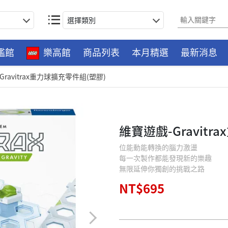
選擇類別
艦館
樂高館
商品列表
本月精選
最新消息
Gravitrax重力球擴充零件組(塑膠)
維寶遊戲-Gravit
位能動能轉換的腦力激盪
每一次製作都能發現新的樂趣
無限延伸你獨創的挑戰之路
NT$695