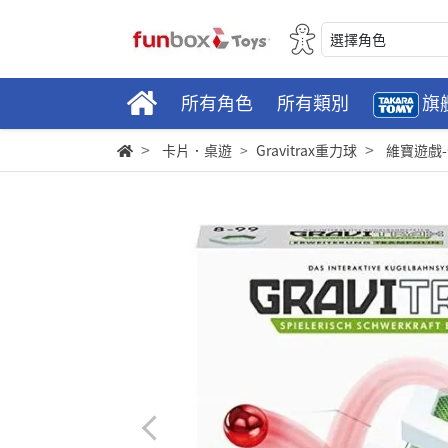
選擇角色
所有角色
所有類別
旗
卡片．桌遊
Gravitrax重力球
維寶遊戲-G