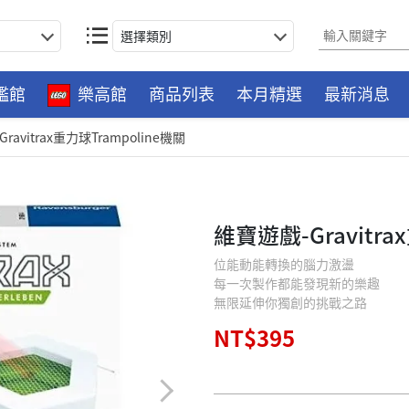
選擇類別
艦館
樂高館
商品列表
本月精選
最新消息
ravitrax重力球Trampoline機關
維寶遊戲-Gravitra
位能動能轉換的腦力激盪
每一次製作都能發現新的樂趣
無限延伸你獨創的挑戰之路
NT$395