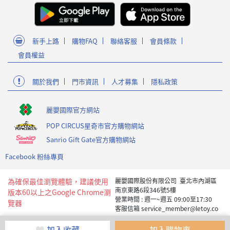
新手上路
購物FAQ
聯絡客服
會員條款
會員權益
關於我們
門市資訊
人才募集
隱私政策
麗嬰國際官方網站
POP CIRCUS星奇市官方購物網站
Sanrio Gift Gate官方購物網站
Facebook 粉絲專頁
為確保最佳瀏覽體驗，建議使用
麗嬰國際股份有限公司 臺北市內湖區
南京東路6段346號5樓
版本60以上之Google Chrome瀏
營業時間 : 週一~週五 09:00至17:30
覽器
客服信箱 service_member@letoy.co
m.tw
Copyright 2019 麗嬰國際版權所有
加入收藏
加入購物車