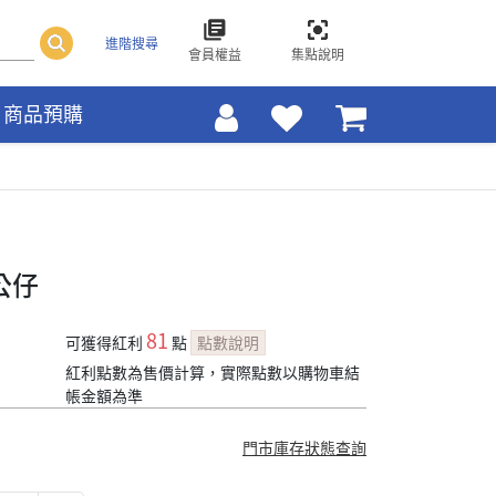
進階搜尋
會員權益
集點說明
商品預購
公仔
81
可獲得紅利
點
點數說明
紅利點數為售價計算，實際點數以購物車結
帳金額為準
門市庫存狀態查詢