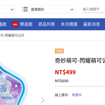
選擇類別
艦館
樂高館
商品列表
本月精選
最新消息
可-閃耀萌可公仔
特價
奇妙萌可-閃耀萌可
NT$499
NT$650
線上庫存:
熱賣中