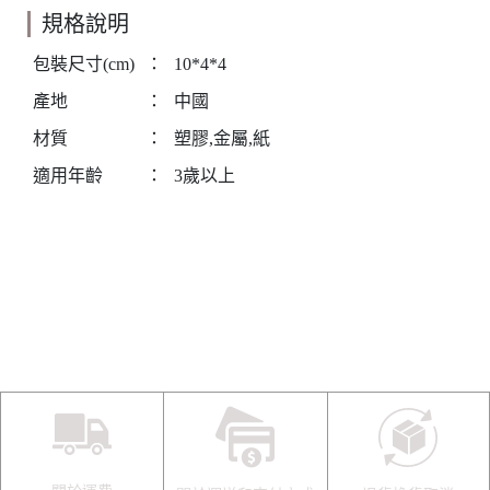
規格說明
包裝尺寸(cm)
：
10*4*4
產地
：
中國
材質
：
塑膠,金屬,紙
適用年齡
：
3歲以上
關於運費