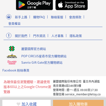
新手上路
購物FAQ
聯絡客服
會員條款
會員權益
關於我們
門市資訊
人才募集
隱私政策
麗嬰國際官方網站
POP CIRCUS星奇市官方購物網站
Sanrio Gift Gate官方購物網站
Facebook 粉絲專頁
為確保最佳瀏覽體驗，建議使用
麗嬰國際股份有限公司 臺北市內湖區
南京東路6段346號5樓
版本60以上之Google Chrome瀏
營業時間 : 週一~週五 09:00至17:30
覽器
客服信箱 service_member@letoy.co
m.tw
Copyright 2019 麗嬰國際版權所有
加入收藏
加入購物車