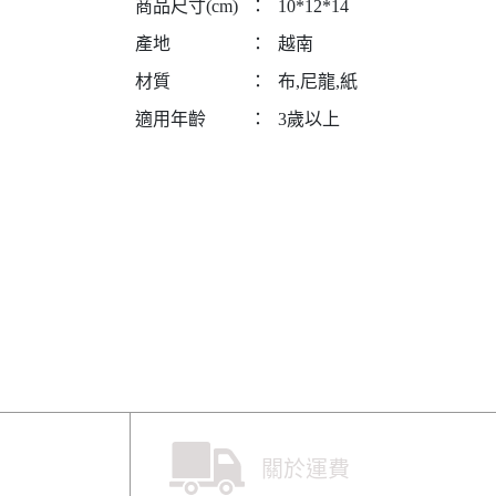
商品尺寸(cm)
：
10*12*14
產地
：
越南
材質
：
布,尼龍,紙
適用年齡
：
3歲以上
關於運費