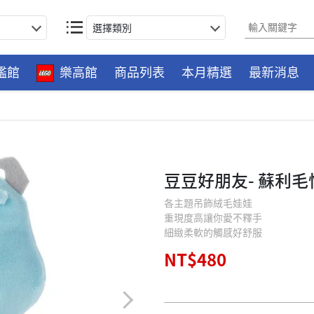
選擇類別
艦館
樂高館
商品列表
本月精選
最新消息
豆豆好朋友- 蘇利毛
各主題吊飾絨毛娃娃
重現度高讓你愛不釋手
細緻柔軟的觸感好舒服
NT$480