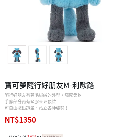
寶可夢隨行好朋友M-利歐路
隨行好朋友有著毛絨絨的外型，觸感柔軟
手腳部分內有塑膠豆豆顆粒
可自由擺出趴坐、站立各種姿勢！
NT$1350
168