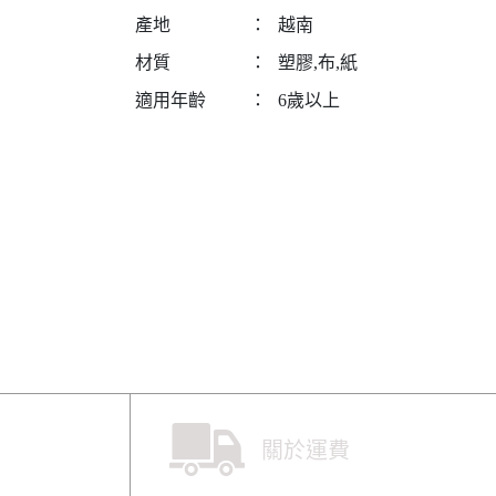
產地
：
越南
材質
：
塑膠,布,紙
適用年齡
：
6歲以上
關於運費