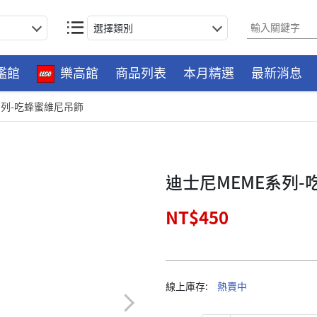
選擇類別
艦館
樂高館
商品列表
本月精選
最新消息
系列-吃蜂蜜維尼吊飾
迪士尼MEME系列
NT$450
線上庫存:
熱賣中