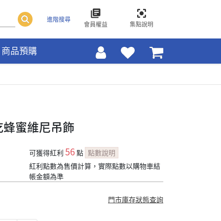
進階搜尋
會員權益
集點說明
商品預購
-吃蜂蜜維尼吊飾
56
可獲得紅利
點
點數說明
紅利點數為售價計算，實際點數以購物車結
帳金額為準
門市庫存狀態查詢