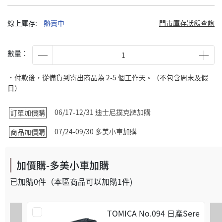
線上庫存:
熱賣中
門市庫存狀態查詢
數量：
˙付款後，從備貨到寄出商品為 2-5 個工作天。（不包含周末及假
日）
06/17-12/31 迪士尼撲克牌加購
訂單加價購
07/24-09/30 多美小車加購
商品加價購
加價購-多美小車加購
已加購
0
件
（本區商品可以加購
1
件)
TOMICA No.094 日產Sere