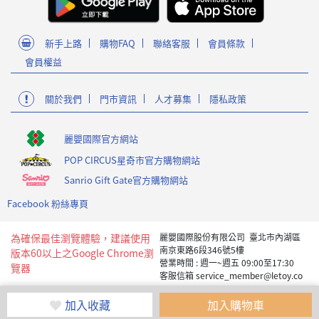
新手上路
購物FAQ
聯絡客服
會員條款
會員權益
關於我們
門市資訊
人才募集
隱私政策
麗嬰國際官方網站
POP CIRCUS星奇市官方購物網站
Sanrio Gift Gate官方購物網站
Facebook 粉絲專頁
為確保最佳瀏覽體驗，建議使用
麗嬰國際股份有限公司 臺北市內湖區
南京東路6段346號5樓
版本60以上之Google Chrome瀏
營業時間 : 週一~週五 09:00至17:30
覽器
客服信箱 service_member@letoy.co
m.tw
Copyright 2019 麗嬰國際版權所有
加入收藏
加入購物車