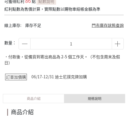
86
可獲得紅利
點
點數說明
紅利點數為售價計算，實際點數以購物車結帳金額為準
線上庫存:
庫存不足
門市庫存狀態查詢
數量：
˙付款後，從備貨到寄出商品為 2-5 個工作天。（不包含周末及假
日）
06/17-12/31 迪士尼撲克牌加購
訂單加價購
商品介紹
規格說明
商品介紹