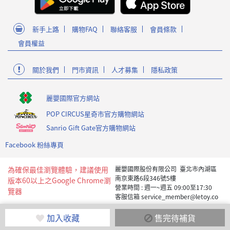
新手上路
購物FAQ
聯絡客服
會員條款
會員權益
關於我們
門市資訊
人才募集
隱私政策
麗嬰國際官方網站
POP CIRCUS星奇市官方購物網站
Sanrio Gift Gate官方購物網站
Facebook 粉絲專頁
為確保最佳瀏覽體驗，建議使用
麗嬰國際股份有限公司 臺北市內湖區
南京東路6段346號5樓
版本60以上之Google Chrome瀏
營業時間 : 週一~週五 09:00至17:30
覽器
客服信箱 service_member@letoy.co
m.tw
Copyright 2019 麗嬰國際版權所有
加入收藏
售完待補貨