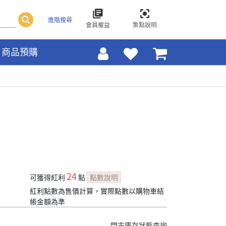
進階搜尋
會員權益
集點說明
商品預購
24
可獲得紅利
點
點數說明
紅利點數為售價計算，實際點數以購物車結
帳金額為準
門市庫存狀態查詢