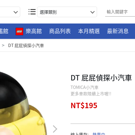
選擇類別
艦館
樂高館
商品列表
本月精選
最新消息
DT 屁屁偵探小汽車
DT 屁屁偵探小汽車
TOMICA小汽車
更多車款陸續上市喔!!
NT$195
線上庫存:
熱賣中