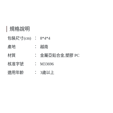
規格說明
包裝尺寸(cm)
：
8*4*4
產地
：
越南
材質
：
金屬亞鉛合金,塑膠 PC
核准字號
：
M33696
適用年齡
：
3歲以上