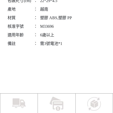
包裝尺寸(cm)
：
22*29*4.5
產地
：
越南
材質
：
塑膠 ABS,塑膠 PP
核准字號
：
M33696
適用年齡
：
6歲以上
備註
：
需3號電池*1