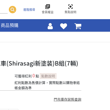
進階搜尋
會員權益
集點說明
商品預購
車(Shirasagi新塗装)B組(7輛)
0
可獲得紅利
點
點數說明
紅利點數為售價計算，實際點數以購物車結
帳金額為準
門市庫存狀態查詢