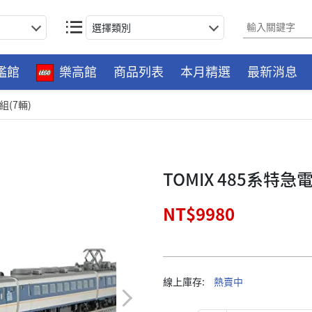
選擇類別
艦館
樂高館
商品列表
本月精選
最新消息
組(7輛)
TOMIX 485系特急電
NT$9980
線上庫存:
熱賣中