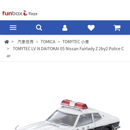
汽車世界
TOMICA
TOMYTEC 小車
TOMYTEC LV-N DAITOKAI 05 Nissan Fairlady Z 2by2 Police C
ar