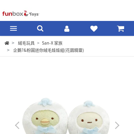
絨毛玩具
San-X 家族
企鵝?&粉圓迷你絨毛娃娃組(花園精靈)