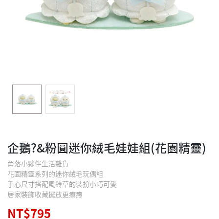
企鵝?&粉圓迷你絨毛娃娃組(花園精靈)
角落小夥伴生活雜貨
花園精靈系列的迷你絨毛玩偶組
手心尺寸搭配風鈴草的裝扮小巧可愛
居家裝飾收藏擺放更療癒
NT$795