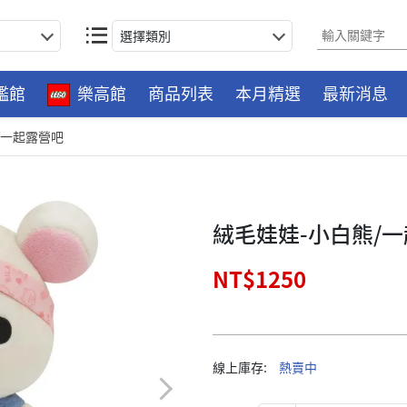
選擇類別
艦館
樂高館
商品列表
本月精選
最新消息
/一起露營吧
絨毛娃娃-小白熊/
NT$1250
線上庫存:
熱賣中