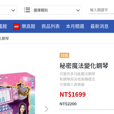
選擇類別
艦館
樂高館
商品列表
本月精選
最新消息
化鋼琴
特價
秘密魔法變化鋼琴
可愛的多功能魔法鋼琴
有鋼琴與吉他兩種模式
可彈奏八首樂曲
NT$1699
NT$2200