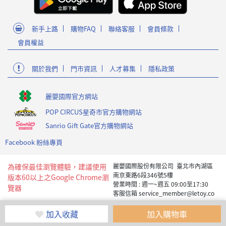
新手上路
購物FAQ
聯絡客服
會員條款
會員權益
關於我們
門市資訊
人才募集
隱私政策
麗嬰國際官方網站
POP CIRCUS星奇市官方購物網站
Sanrio Gift Gate官方購物網站
Facebook 粉絲專頁
為確保最佳瀏覽體驗，建議使用
麗嬰國際股份有限公司 臺北市內湖區
南京東路6段346號5樓
版本60以上之Google Chrome瀏
營業時間 : 週一~週五 09:00至17:30
覽器
客服信箱 service_member@letoy.co
m.tw
Copyright 2019 麗嬰國際版權所有
加入收藏
加入購物車