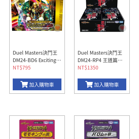
Duel Masters決鬥王
Duel Masters決鬥王
DM24-BD6 Exciting d
DM24-RP4 王道篇第
NT$795
uel party deckB
四彈 惡魔神復活(一盒
NT$1350
30包)
加入購物車
加入購物車