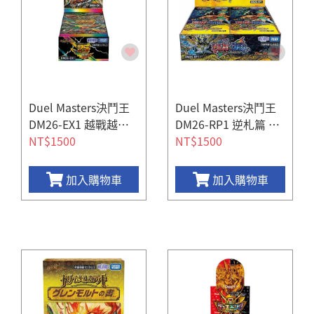
Duel Masters決鬥王
Duel Masters決鬥王
DM26-EX1 越戰越強 2
DM26-RP1 逆札篇 第
5的援軍 補充包 (一盒
NT$1500
一彈 逆轉神VS切札龍
NT$1500
25包)
(一盒30包)
加入購物車
加入購物車