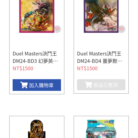
Duel Masters決鬥王
Duel Masters決鬥王
DM24-BD3 幻夢英雄
DM24-BD4 噩夢默示
譚 デッキ モモキング
NT$1500
錄 デッキ バロムの章
NT$1500
の書
商品已售完
加入購物車