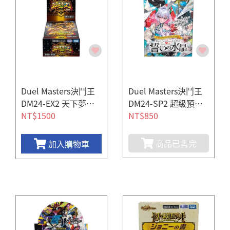
Duel Masters決鬥王
Duel Masters決鬥王
DM24-EX2 天下夢双
DM24-SP2 超級預組
補充包
NT$1500
誓言水晶
NT$850
商品已售完
加入購物車