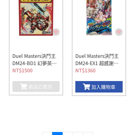
Duel Masters決鬥王
Duel Masters決鬥王
DM24-BD1 幻夢英雄
DM24-EX1 超感謝祭
譚 ドギラゴンの書
NT$1500
幻想Best補充包 (一盒
NT$1360
16包)
商品已售完
加入購物車