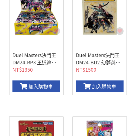
Duel Masters決鬥王
Duel Masters決鬥王
DM24-RP3 王道篇第
DM24-BD2 幻夢英雄
三彈 黃金之超化天使
NT$1350
譚 ジョニーの書
NT$1500
(一盒30包)
加入購物車
加入購物車