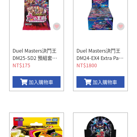
Duel Masters決鬥王
Duel Masters決鬥王
DM25-SD2 預組套牌
DM24-EX4 Extra Pack
力量的王道
NT$175
Vol.4 (彩虹社合作限
NT$1800
定版) (一盒12包)
加入購物車
加入購物車