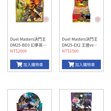
Duel Masters決鬥王
Duel Masters決鬥王
DM25-BD3 幻夢英雄
DM25-EX2 王道vs邪
譚 グレンモルトの書
NT$2000
道 DUEL KING W DRe
NT$1500
aM 2025 (一盒10包)
加入購物車
加入購物車