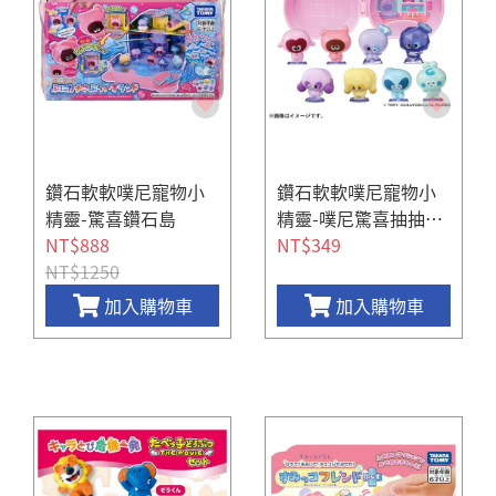
鑽石軟軟噗尼寵物小
鑽石軟軟噗尼寵物小
精靈-驚喜鑽石島
精靈-噗尼驚喜抽抽樂
NT$888
鑽石版 (隨機出貨)
NT$349
NT$1250
加入購物車
加入購物車