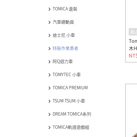
TOMICA 盒裝
汽車總動員
新
迪士尼 小車
To
木H
特裝作業勇者
NT
阿Q迴力車
TOMYTEC 小車
TOMICA PREMIUM
TSUM TSUM 小車
DREAM TOMICA系列
TOMICA軌道遊戲組