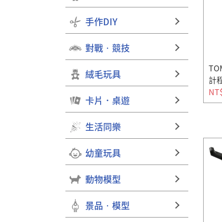
手作DIY
對戰‧競技
TO
絨毛玩具
計
NT
卡片．桌遊
生活同樂
幼童玩具
動物模型
景品‧模型