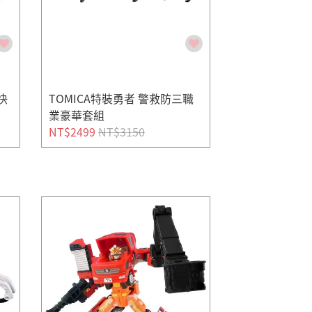
快
TOMICA特裝勇者 警救防三職
業豪華套組
NT$2499
NT$3150