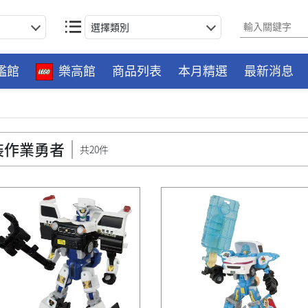
選擇類別
艦館
樂高館
商品列表
本月精選
最新消息
裝作業勇者
共20件