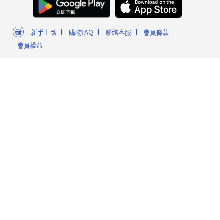
新手上路
購物FAQ
聯絡客服
會員條款
會員權益
關於我們
門市資訊
人才募集
隱私政策
麗嬰國際官方網站
POP CIRCUS星奇市官方購物網站
Sanrio Gift Gate官方購物網站
Facebook 粉絲專頁
為確保最佳瀏覽體驗，建議使用
麗嬰國際股份有限公司 臺北市內湖區
南京東路6段346號5樓
版本60以上之Google Chrome瀏
營業時間 : 週一~週五 09:00至17:30
覽器
客服信箱 service_member@letoy.co
m.tw
Copyright 2019 麗嬰國際版權所有