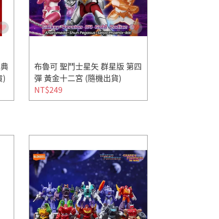
經典
布魯可 聖鬥士星矢 群星版 第四
)
彈 黃金十二宮 (隨機出貨)
NT$249