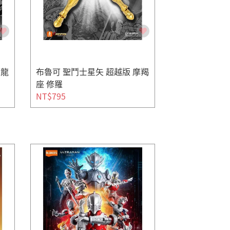
天龍
布魯可 聖鬥士星矢 超越版 摩羯
座 修羅
NT$795