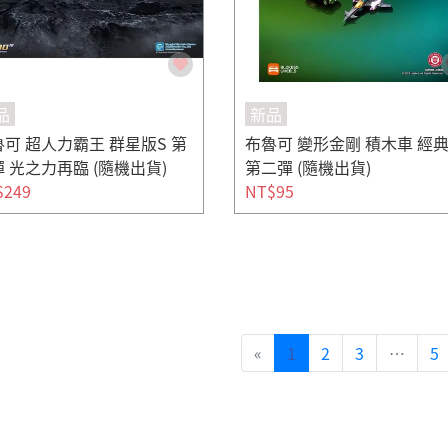
品
新品
可 超人力霸王 群星版S 第
布魯可 變形金剛 積木車 經
 光之力再臨 (隨機出貨)
第二彈 (隨機出貨)
$249
NT$95
«
1
2
3
…
5