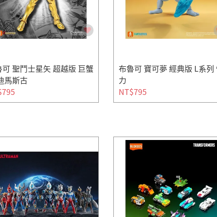
可 聖鬥士星矢 超越版 巨蟹
布魯可 寶可夢 經典版 L系列
 迪馬斯古
力
$795
NT$795