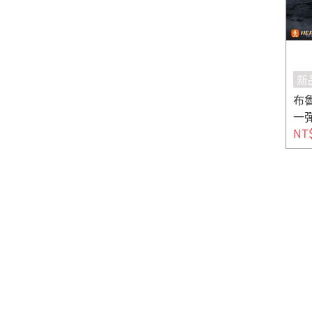
新
布魯
一彈
NT