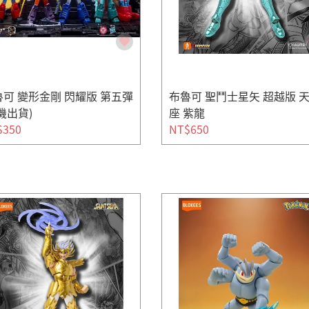
可 變形金剛 閃耀版 第五彈
布魯可 聖鬥士星矢 超越版 
機出貨)
座 紫龍
$350
NT$650