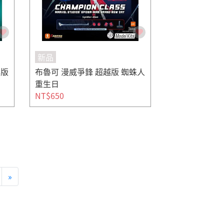
新品
典版
布魯可 漫威爭鋒 超越版 蜘蛛人
重生日
NT$650
»