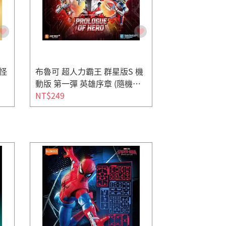
 怪
布魯可 超人力霸王 群星版S 機
動版 第一彈 英雄序章 (隨機出
貨)
NT$249