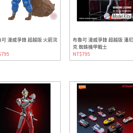
可 漫威爭鋒 超越版 火箭浣
布魯可 漫威爭鋒 超越版 潘
克 蜘蛛機甲戰士
$795
NT$795