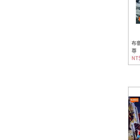
布魯
尊
NT