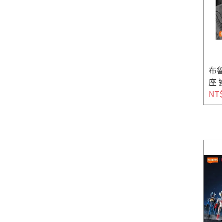
布魯
座
NT