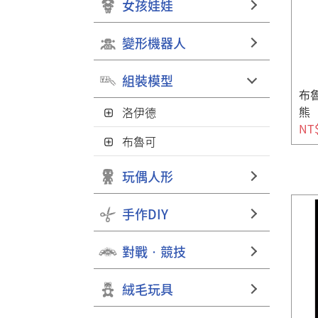
女孩娃娃
變形機器人
組裝模型
布魯
熊
洛伊德
NT
布魯可
玩偶人形
手作DIY
對戰‧競技
絨毛玩具