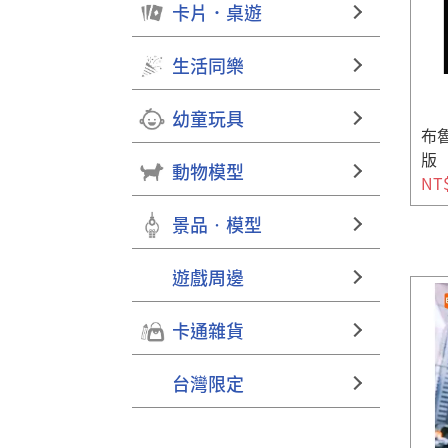
卡片．桌遊
生活同樂
幼童玩具
布魯
版
動物模型
NT
景品‧模型
遊戲周邊
卡通雜貨
台灣限定