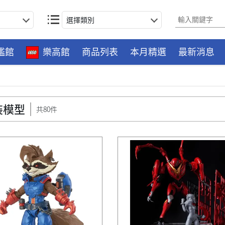
選擇類別
艦館
樂高館
商品列表
本月精選
最新消息
裝模型
共80件