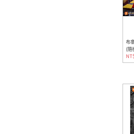
布魯
(隨
NT