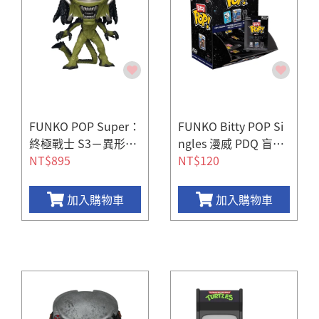
FUNKO POP Super：
FUNKO Bitty POP Si
終極戰士 S3－異形終
ngles 漫威 PDQ 盲包
極戰士（Predalien）
NT$895
(隨機出貨)
NT$120
加入購物車
加入購物車