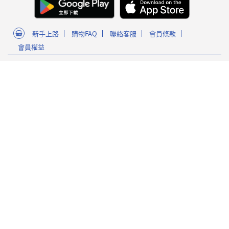
新手上路
購物FAQ
聯絡客服
會員條款
會員權益
關於我們
門市資訊
人才募集
隱私政策
麗嬰國際官方網站
POP CIRCUS星奇市官方購物網站
Sanrio Gift Gate官方購物網站
Facebook 粉絲專頁
為確保最佳瀏覽體驗，建議使用
麗嬰國際股份有限公司 臺北市內湖區
南京東路6段346號5樓
版本60以上之Google Chrome瀏
營業時間 : 週一~週五 09:00至17:30
覽器
客服信箱 service_member@letoy.co
m.tw
Copyright 2019 麗嬰國際版權所有